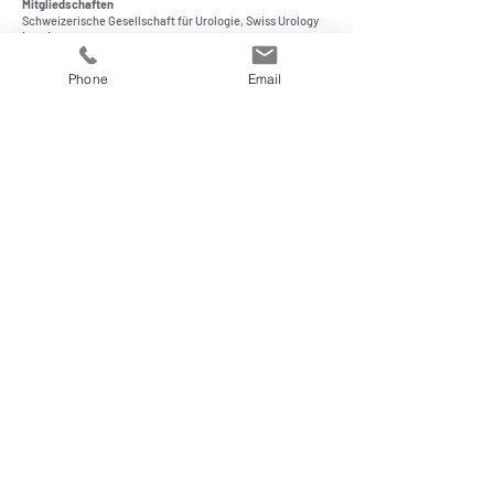
Mitgliedschaften
Schweizerische Gesellschaft für Urologie, Swiss Urology
(SGU)
Österreichische Gesellschaft für Urologie und Andrologie
(OeGU)
Phone
Email
Deutsche Gesellschaft für Urologie (DGU)
Südwestdeutsche Gesellschaft für Uologie (SWDGU)
European Association of Urology (EAU)
Aerztegesellschaft des
Kantons Zürich
Gesellschaft der Urologen des Kantons Zürich
UroPoint - Praxis für Urologie
Zürcherstrasse 59
8800 Thalwil
044 366 66 00
info@uropoint.ch