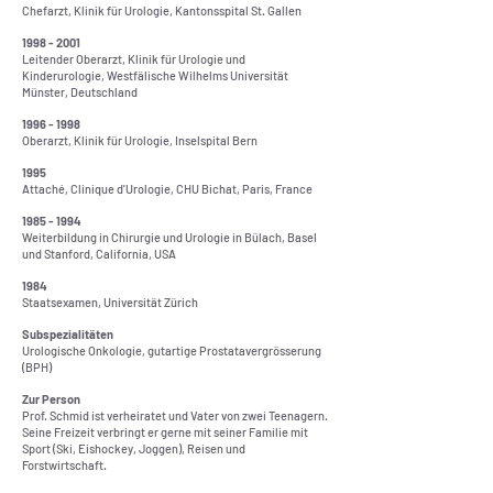
Chefarzt, Klinik für Urologie, Kantonsspital St. Gallen
1998 - 2001
Leitender Oberarzt, Klinik für Urologie und
Kinderurologie, Westfälische Wilhelms Universität
Münster, Deutschland
1996 - 1998
Oberarzt, Klinik für Urologie, Inselspital Bern
1995
Attaché, Clinique d'Urologie, CHU Bichat, Paris, France
1985
- 1994
Weiterbildung in Chirurgie und Urologie in Bülach, Basel
und Stanford, California, USA
1984
Staatsexamen, Universität Zürich
Subspezialitäten
Urologische Onkologie, gutartige Prostatavergrösserung
(BPH)
Zur Person
Prof. Schmid ist verheiratet und Vater von zwei Teenagern.
Seine Freizeit verbringt er gerne mit seiner Familie mit
Sport (Ski, Eishockey, Joggen), Reisen und
Fors
twirtschaft.