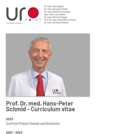
Dr. med. Astrid Bagot
Dr. med. Alexander Pohle
Dr. med. (USA) Scott Putman
dipl. Ärztin Julia Godly
Dr. med. Dominik Högger
Prof. Dr. med. Hans-Peter Schmid
Dr. med. Christian Widmer
Prof. Dr. med. Hans-Peter
Schmid - Curriculum vitae
2023
UroPoint Praxis Thalwil und Schlieren
2001 - 2023