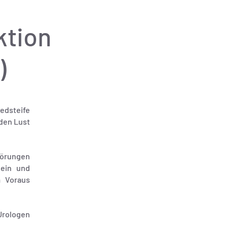
ktion
)
edsteife
den Lust
törungen
sein und
m Voraus
 Urologen