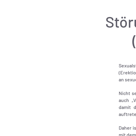
Stör
Sexual
(Erekti
an sexue
Nicht s
auch „V
damit d
auftret
Daher i
mit dem