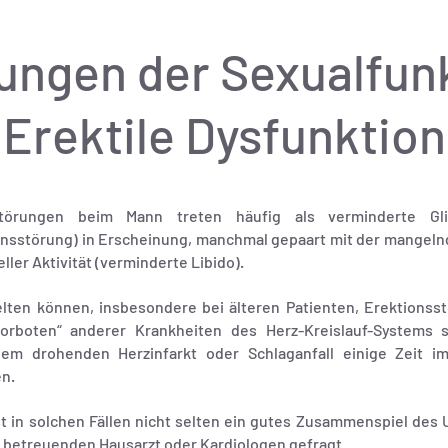
ungen der Sexualfun
(Erektile Dysfunktion
störungen beim Mann treten häufig als verminderte Gli
onsstörung) in Erscheinung, manchmal gepaart mit der mangeln
ller Aktivität (verminderte Libido).
elten können, insbesondere bei älteren Patienten, Erektionss
orboten“ anderer Krankheiten des Herz-Kreislauf-Systems 
em drohenden Herzinfarkt oder Schlaganfall einige Zeit i
en.
st in solchen Fällen nicht selten ein gutes Zusammenspiel des
 betreuenden Hausarzt oder Kardiologen gefragt.